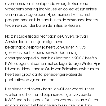
overnames en uiteenlopende vraagstukken rond
vroegpensionering, individueel en collectief, zijn enkele
van zijn adviesgebieden. Hij combineert kennis met
pragmatisme en is in staat buiten de bestaande kaders
te denken, zonder buiten de lijntjes te kleuren.
Na zijn studie fiscaal recht aan de Universiteit van
Amsterdam en een jaar algemene
belastingadviespraktijk, heeft Jan-Olivier in 1996
gekozen voor het pensioenvak. Daarin is hij
ondergedompeld bij een big4 kantoor. In 2006 heeft hij
KWPS opgericht, samen met collega Natasja Winter. Hij is
lid van de Nederlandse Orde van Belastingadviseurs en
heeft een groot aantal pensioengerelateerde
publicaties op zijn naam staan.
Het plezier in zijn werk haalt Jan-Olivier vooral uit het
werken met het multidisciplinaire en geïnvolveerde
KWPS-team, het positief kunnen verrassen van cliënten
en door innovatief bezig te zijn. In zijn vrije tijd is Jan-