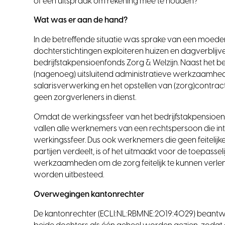
of een uitspraak om rekening mee te houden?
Wat was er aan de hand?
In de betreffende situatie was sprake van een moeder
dochterstichtingen exploiteren huizen en dagverblijv
bedrijfstakpensioenfonds Zorg & Welzijn. Naast het b
(nagenoeg) uitsluitend administratieve werkzaamhe
salarisverwerking en het opstellen van (zorg)contrac
geen zorgverleners in dienst.
Omdat de werkingssfeer van het bedrijfstakpensioenf
vallen alle werknemers van een rechtspersoon die in
werkingssfeer. Dus ook werknemers die geen feitelijk
partijen verdeelt, is of het uitmaakt voor de toepasse
werkzaamheden om de zorg feitelijk te kunnen verl
worden uitbesteed.
Overwegingen kantonrechter
De kantonrechter (ECLI:NL:RBMNE:2019:4029) beantw