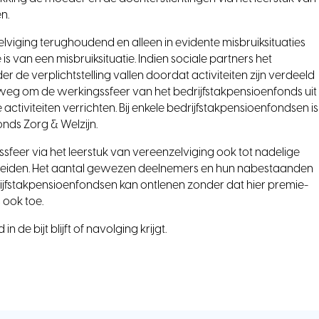
n.
elviging terughoudend en alleen in evidente misbruiksituaties
 is van een misbruiksituatie. Indien sociale partners het
e verplichtstelling vallen doordat activiteiten zijn verdeeld
 weg om de werkingssfeer van het bedrijfstakpensioenfonds uit
tiviteiten verrichten. Bij enkele bedrijfstakpensioenfondsen is
onds Zorg & Welzijn.
ssfeer via het leerstuk van vereenzelviging ook tot nadelige
 leiden. Het aantal gewezen deelnemers en hun nabestaanden
ijfstakpensioenfondsen kan ontlenen zonder dat hier premie-
rs ook toe.
 de bijt blijft of navolging krijgt.