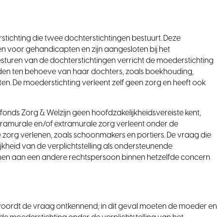
stichting die twee dochterstichtingen bestuurt. Deze
en voor gehandicapten en zijn aangesloten bij het
esturen van de dochterstichtingen verricht de moederstichting
den ten behoeve van haar dochters, zoals boekhouding,
ten. De moederstichting verleent zelf geen zorg en heeft ook
onds Zorg & Welzijn geen hoofdzakelijkheidsvereiste kent,
tramurale en/of extramurale zorg verleent onder de
e zorg verlenen, zoals schoonmakers en portiers. De vraag die
lijkheid van de verplichtstelling als ondersteunende
enen aan een andere rechtspersoon binnen hetzelfde concern
oordt de vraag ontkennend; in dit geval moeten de moeder e