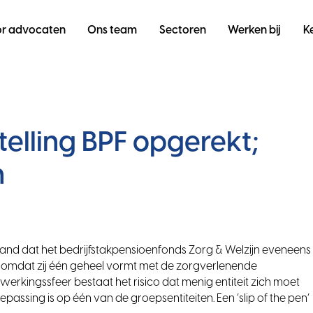
r advocaten
Ons team
Sectoren
Werken bij
K
telling BPF opgerekt;
n
nd dat het bedrijfstakpensioenfonds Zorg & Welzijn eveneens
t, omdat zij één geheel vormt met de zorgverlenende
werkingssfeer bestaat het risico dat menig entiteit zich moet
epassing is op één van de groepsentiteiten. Een ‘slip of the pen’