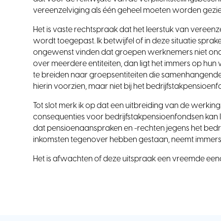
vereenzelviging als één geheel moeten worden gezie
Het is vaste rechtspraak dat het leerstuk van vereenz
wordt toegepast. Ik betwijfel of in deze situatie sprake
ongewenst vinden dat groepen werknemers niet onder d
over meerdere entiteiten, dan ligt het immers op hun
te breiden naar groepsentiteiten die samenhangende ac
hierin voorzien, maar niet bij het bedrijfstakpensioenf
Tot slot merk ik op dat een uitbreiding van de werking
consequenties voor bedrijfstakpensioenfondsen kan
dat pensioenaanspraken en -rechten jegens het bedr
inkomsten tegenover hebben gestaan, neemt imme
Het is afwachten of deze uitspraak een vreemde eend in