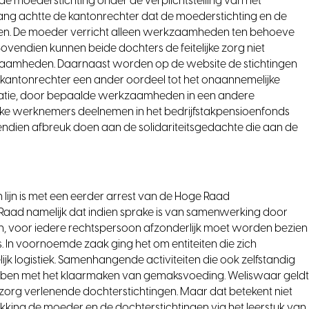
e moederstichting onder de verplichtstelling van het
lang achtte de kantonrechter dat de moederstichting en de
eren. De moeder verricht alleen werkzaamheden ten behoeve
vendien kunnen beide dochters de feitelijke zorg niet
zaamheden. Daarnaast worden op de website de stichtingen
de kantonrechter een ander oordeel tot het onaannemelijke
satie, door bepaalde werkzaamheden in een andere
elke werknemers deelnemen in het bedrijfstakpensioenfonds
vendien afbreuk doen aan de solidariteitsgedachte die aan de
n lijn is met een eerder arrest van de Hoge Raad
ge Raad namelijk dat indien sprake is van samenwerking door
n, voor iedere rechtspersoon afzonderlijk moet worden bezien
 In voornoemde zaak ging het om entiteiten die zich
jk logistiek. Samenhangende activiteiten die ook zelfstandig
ben met het klaarmaken van gemaksvoeding. Weliswaar geld
n zorg verlenende dochterstichtingen. Maar dat betekent niet
ikking de moeder en de dochterstichtingen via het leerstuk van