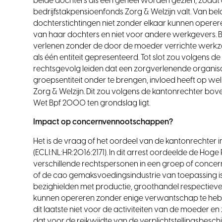
beide dochters als één geheel worden gezien, zodat d
bedrijfstakpensioenfonds Zorg & Welzijn valt. Van be
dochterstichtingen niet zonder elkaar kunnen oper
van haar dochters en niet voor andere werkgevers. Bo
verlenen zonder de door de moeder verrichte werk
als één entiteit gepresenteerd. Tot slot zou volgens 
rechtsgevolg leiden dat een zorgverlenende organi
groepsentiteit onder te brengen, invloed heeft op w
Zorg & Welzijn. Dit zou volgens de kantonrechter bo
Wet Bpf 2000 ten grondslag ligt.
Impact op concernvennootschappen?
Het is de vraag of het oordeel van de kantonrechter i
(ECLI:NL:HR:2016:2171). In dit arrest oordeelde de Ho
verschillende rechtspersonen in een groep of concer
of de cao gemaksvoedingsindustrie van toepassing is.
bezighielden met productie, groothandel respectieveli
kunnen opereren zonder enige verwantschap te heb
dit laatste niet voor de activiteiten van de moeder e
dat voor de reikwijdte van de verplichtstellingsbesch