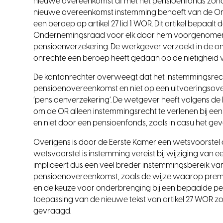
nieuwe overeenkomst af met het pensioenfonds zonder
nieuwe overeenkomst instemming behoeft van de Onde
een beroep op artikel 27 lid 1 WOR. Dit artikel bepaa
Ondernemingsraad voor elk door hem voorgenomen besl
pensioenverzekering. De werkgever verzoekt in de o
onrechte een beroep heeft gedaan op de nietigheid va
De kantonrechter overweegt dat het instemmingsrec
pensioenovereenkomst en niet op een uitvoeringsovere
‘pensioenverzekering’. De wetgever heeft volgens d
om de OR alleen instemmingsrecht te verlenen bij ee
en niet door een pensioenfonds, zoals in casu het gev
Overigens is door de Eerste Kamer een wetsvoorstel
wetsvoorstel is instemming vereist bij wijziging van
impliceert dus een veel breder instemmingsbereik van 
pensioenovereenkomst, zoals de wijze waarop prem
en de keuze voor onderbrenging bij een bepaalde p
toepassing van de nieuwe tekst van artikel 27 WOR 
gevraagd.