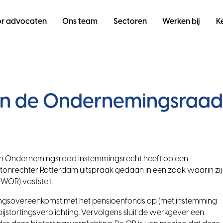
r advocaten
Ons team
Sectoren
Werken bij
K
an de Ondernemingsraa
 een Ondernemingsraad instemmingsrecht heeft op een
tonrechter Rotterdam uitspraak gedaan in een zaak waarin zij
WOR) vaststelt.
eringsovereenkomst met het pensioenfonds op (met instemming
stortingsverplichting. Vervolgens sluit de werkgever een