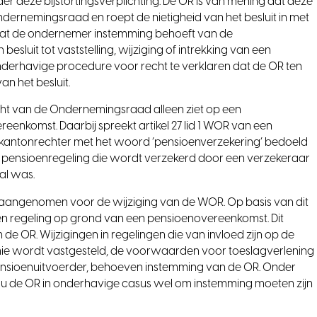
 deze bijstortingsverplichting. De OR is van mening dat deze
rnemingsraad en roept de nietigheid van het besluit in met
lt dat de ondernemer instemming behoeft van de
uit tot vaststelling, wijziging of intrekking van een
nderhavige procedure voor recht te verklaren dat de OR ten
n het besluit.
ht van de Ondernemingsraad alleen ziet op een
enkomst. Daarbij spreekt artikel 27 lid 1 WOR van een
e kantonrechter met het woord ‘pensioenverzekering’ bedoeld
n pensioenregeling die wordt verzekerd door een verzekeraar
al was.
 aangenomen voor de wijziging van de WOR. Op basis van dit
 een regeling op grond van een pensioenovereenkomst. Dit
de OR. Wijzigingen in regelingen die van invloed zijn op de
ie wordt vastgesteld, de voorwaarden voor toeslagverlening
ensioenuitvoerder, behoeven instemming van de OR. Onder
zou de OR in onderhavige casus wel om instemming moeten zijn