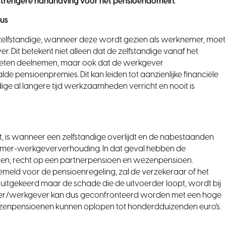
strengere handhaving voor het pensioendomein.
tus
n zelfstandige, wanneer deze wordt gezien als werknemer, moet
Dit betekent niet alleen dat de zelfstandige vanaf het
oeten deelnemen, maar ook dat de werkgever
e pensioenpremies. Dit kan leiden tot aanzienlijke financiële
ige al langere tijd werkzaamheden verricht en nooit is
et, is wanneer een zelfstandige overlijdt en de nabestaanden
mer-werkgeververhouding. In dat geval hebben de
ren, recht op een partnerpensioen en wezenpensioen.
eld voor de pensioenregeling, zal de verzekeraar of het
 uitgekeerd maar de schade die de uitvoerder loopt, wordt bij
ver/werkgever kan dus geconfronteerd worden met een hoge
ezenpensioenen kunnen oplopen tot honderdduizenden euro's.