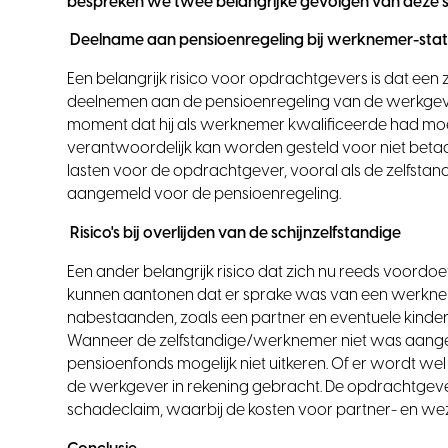
bespreken we twee belangrijke gevolgen van deze 
Deelname aan pensioenregeling bij werknemer-sta
Een belangrijk risico voor opdrachtgevers is dat ee
deelnemen aan de pensioenregeling van de werkgever. 
moment dat hij als werknemer kwalificeerde had m
verantwoordelijk kan worden gesteld voor niet betaald
lasten voor de opdrachtgever, vooral als de zelfstand
aangemeld voor de pensioenregeling.
Risico's bij overlijden van de schijnzelfstandige
Een ander belangrijk risico dat zich nu reeds voordo
kunnen aantonen dat er sprake was van een werkne
nabestaanden, zoals een partner en eventuele kinde
Wanneer de zelfstandige/werknemer niet was aangem
pensioenfonds mogelijk niet uitkeren. Of er wordt wel
de werkgever in rekening gebracht. De opdrachtge
schadeclaim, waarbij de kosten voor partner- en w