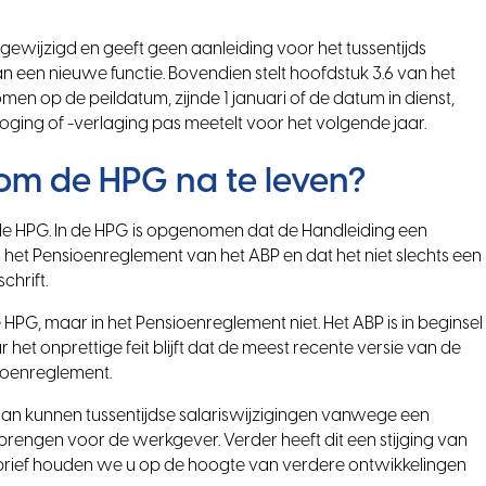
gewijzigd en geeft geen aanleiding voor het tussentijds
 een nieuwe functie. Bovendien stelt hoofdstuk 3.6 van het
n op de peildatum, zijnde 1 januari of de datum in dienst,
oging of -verlaging pas meetelt voor het volgende jaar.
 om de HPG na te leven?
n de HPG. In de HPG is opgenomen dat de Handleiding een
 het Pensioenreglement van het ABP en dat het niet slechts een
chrift.
PG, maar in het Pensioenreglement niet. Het ABP is in beginsel
et onprettige feit blijft dat de meest recente versie van de
ioenreglement.
dan kunnen tussentijdse salariswijzigingen vanwege een
brengen voor de werkgever. Verder heeft dit een stijging van
brief houden we u op de hoogte van verdere ontwikkelingen