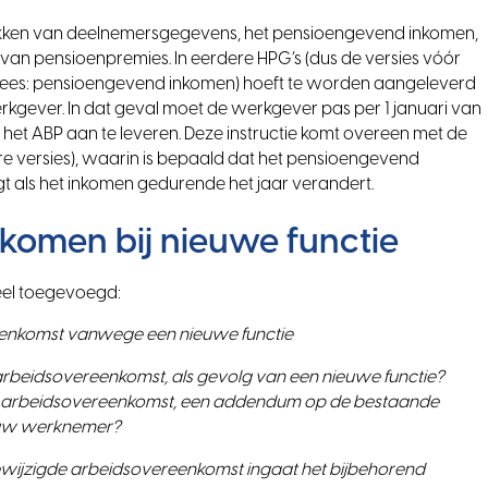
rekken van deelnemersgegevens, het pensioengevend inkomen,
an pensioenpremies. In eerdere HPG’s (dus de versies vóór
n (lees: pensioengevend inkomen) hoeft te worden aangeleverd
werkgever. In dat geval moet de werkgever pas per 1 januari van
het ABP aan te leveren. Deze instructie komt overeen met de
e versies), waarin is bepaald dat het pensioengevend
gt als het inkomen gedurende het jaar verandert.
komen bij nieuwe functie
deel toegevoegd:
reenkomst vanwege een nieuwe functie
rbeidsovereenkomst, als gevolg van een nieuwe functie?
de arbeidsovereenkomst, een addendum op de bestaande
n uw werknemer?
wijzigde arbeidsovereenkomst ingaat het bijbehorend