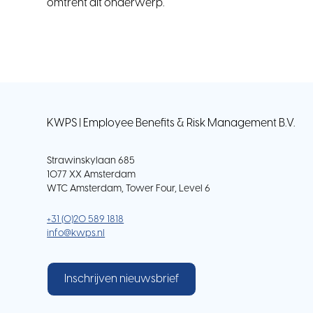
omtrent dit onderwerp.
KWPS | Employee Benefits & Risk Management B.V.
Strawinskylaan 685
1077 XX Amsterdam
WTC Amsterdam, Tower Four, Level 6
+31 (0)20 589 1818
info@kwps.nl
Inschrijven nieuwsbrief