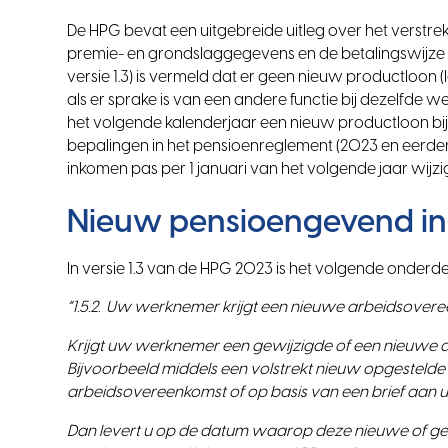
De HPG bevat een uitgebreide uitleg over het verst
premie- en grondslaggegevens en de betalingswijze v
versie 1.3) is vermeld dat er geen nieuw productloo
als er sprake is van een andere functie bij dezelfde 
het volgende kalenderjaar een nieuw productloon bij 
bepalingen in het pensioenreglement (2023 en eerder
inkomen pas per 1 januari van het volgende jaar wijzi
Nieuw pensioengevend in
In versie 1.3 van de HPG 2023 is het volgende onder
“1.5.2. Uw werknemer krijgt een nieuwe arbeidsove
Krijgt uw werknemer een gewijzigde of een nieuwe a
Bijvoorbeeld middels een volstrekt nieuw opgestel
arbeidsovereenkomst of op basis van een brief aa
Dan levert u op de datum waarop deze nieuwe of ge