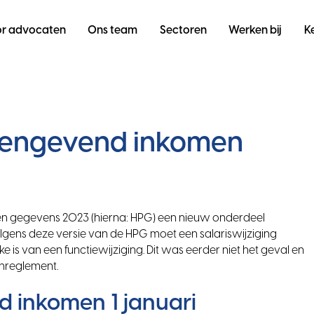
r advocaten
Ons team
Sectoren
Werken bij
K
ioengevend inkomen
e en gegevens 2023 (hierna: HPG) een nieuw onderdeel
lgens deze versie van de HPG moet een salariswijziging
is van een functiewijziging. Dit was eerder niet het geval en
enreglement.
 inkomen 1 januari